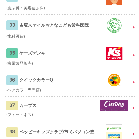
皮ふ科・美容皮ふ科
33
吉塚スマイルおとなこども歯科医院
歯科医院
35
ケーズデンキ
家電製品販売
36
クイックカラーQ
ヘアカラー専門店
37
カーブス
フィットネス
38
ペッピーキッズクラブ/市民パソコン塾