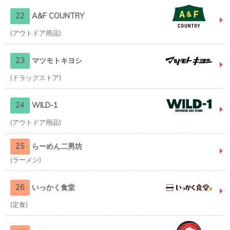
22
A&F COUNTRY
アウトドア用品
23
マツモトキヨシ
ドラッグストア
24
WILD-1
アウトドア用品
25
らーめん二男坊
ラーメン
26
いっかく食堂
定食