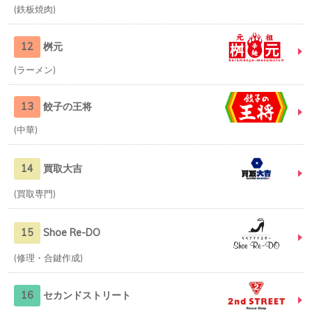
鉄板焼肉
12
桝元
ラーメン
13
餃子の王将
中華
14
買取大吉
買取専門
15
Shoe Re-DO
修理・合鍵作成
16
セカンドストリート