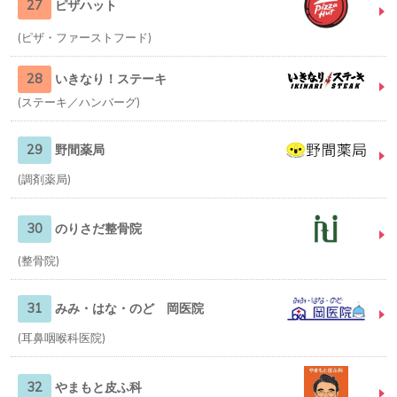
27
ピザハット
ピザ・ファーストフード
28
いきなり！ステーキ
ステーキ／ハンバーグ
29
野間薬局
調剤薬局
30
のりさだ整骨院
整骨院
31
みみ・はな・のど 岡医院
耳鼻咽喉科医院
32
やまもと皮ふ科