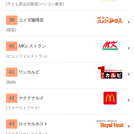
子ども英会話教室/パソコン教室
39
コメダ珈琲店
喫茶
40
MKレストラン
ビュッフェレストラン
41
ワンカルビ
焼肉
42
マクドナルド
ファーストフード
43
ロイヤルホスト
ファミリーレストラン