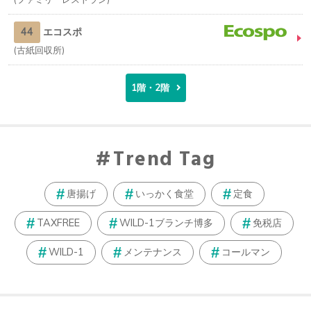
44
エコスポ
古紙回収所
1階・2階
Trend Tag
唐揚げ
いっかく食堂
定食
TAXFREE
WILD-1ブランチ博多
免税店
WILD-1
メンテナンス
コールマン