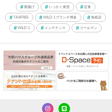
唐揚げ
いっかく食堂
定食
TAXFREE
WILD-1ブランチ博多
免税店
WILD-1
メンテナンス
コールマン