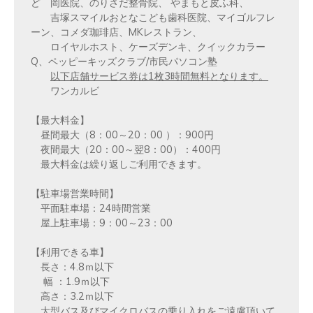
ど 岡医院、のりさだ整骨院、 やまもと皮ふ科、
吉塚スマイルおとなこども歯科医院、マイゴルフレ
ーン、コメダ珈琲店、MKレストラン、
ロイヤルホスト、ケーズデンキ、クイックカラー
Q、ペッピーキッズクラブ/市民パソコン塾
以下店舗サービス券は1枚3時間無料となります。
ワンカルビ
【最大料金】
昼間最大（8：00～20：00 ）：900円
夜間最大（20：00～翌8：00）：400円
最大料金は繰り返しご利用できます。
【駐車場営業時間】
平面駐車場：24時間営業
屋上駐車場：9：00～23：00
【利用できる車】
長さ：4.8ｍ以下
幅 ：1.9ｍ以下
高さ：3.2ｍ以下
大型バス及びマイクロバスの乗り入れをご遠慮頂いて