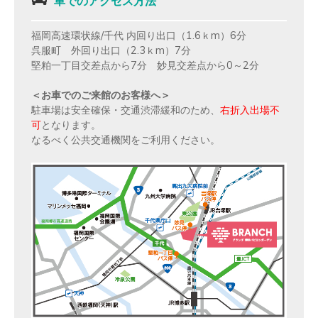
車でのアクセス方法
福岡高速環状線/千代 内回り出口（1.6ｋm）6分
呉服町 外回り出口（2.3ｋm）7分
堅粕一丁目交差点から7分 妙見交差点から0～2分
＜お車でのご来館のお客様へ＞
駐車場は安全確保・交通渋滞緩和のため、
右折入出場不
可
となります。
なるべく公共交通機関をご利用ください。