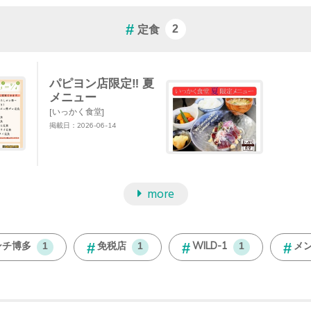
定食
2
パピヨン店限定‼︎ 夏
メニュー
[いっかく食堂]
掲載日：2026-06-14
more
ンチ博多
免税店
WILD-1
メ
1
1
1