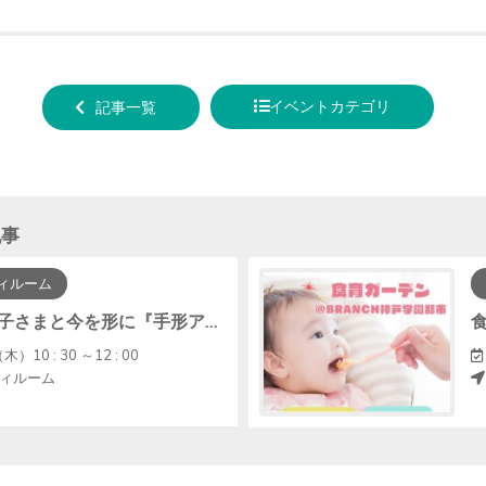
tweet
でシ
する
ェア
する
イベントカテゴリ
記事一覧
記事
ィルーム
【中止】お子さまと今を形に『手形アート・ﾌｧｰｽﾄｶｯﾄｱｰﾄ』
木）10 : 30 ～12 : 00
ィルーム