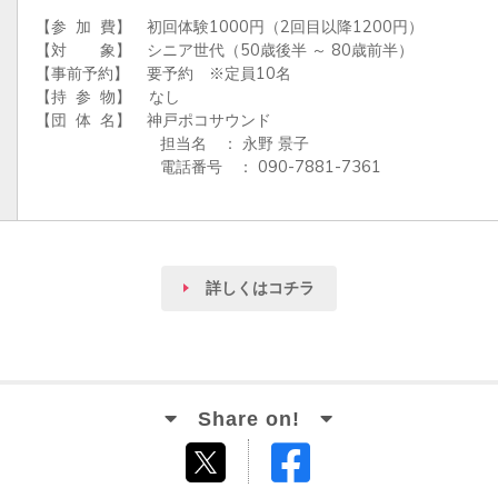
【参  加  費】　初回体験1000円（2回目以降1200円）

【対    　象】　シニア世代（50歳後半 ～ 80歳前半）

【事前予約】    要予約　※定員10名

【持  参  物】    なし

【団  体  名】　神戸ポコサウンド

                            担当名　： 永野 景子  

                            電話番号　： 090-7881-7361

詳しくはコチラ
Facebook