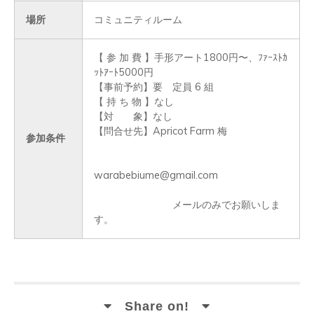
場所
コミュニティルーム
【 参 加 費 】手形アート1800円〜、ﾌｧｰｽﾄｶ
ｯﾄｱｰﾄ5000円 

【事前予約】要　定員 6 組 

【 持 ち 物 】なし 

【対　　象】なし 

【問合せ先】Apricot Farm 梅 
参加条件
warabebiume@gmail.com 
　　　　　　　　メールのみでお願いしま
す。