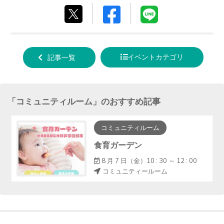
Facebook
LINE
tweet
でシ
で送
する
ェア
る
イベントカテゴリ
記事一覧
する
「
コミュニティルーム
」のおすすめ記事
コミュニティルーム
食育ガーデン
8 月 7 日（金）10 : 30 ～ 12 : 00
コミュニティールーム