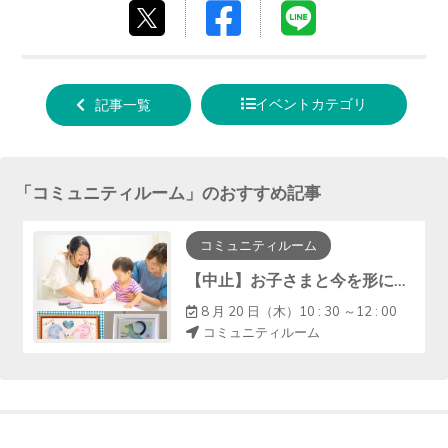
Facebook
LINE
tweet
でシ
で送
する
ェア
る
イベントカテゴリ
記事一覧
する
「
コミュニティルーム
」のおすすめ記事
コミュニティルーム
【中止】お子さまと今を形に『手形アート・ﾌｧｰｽﾄｶｯﾄｱｰﾄ』
8 月 20 日（木）10 : 30 ～12 : 00
コミュニティルーム