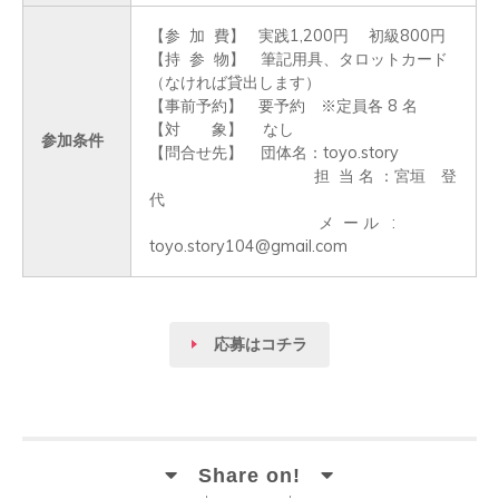
【参  加  費】   実践1,200円　 初級800円

【持  参  物】　筆記用具、タロットカード
（なければ貸出します）

【事前予約】　要予約　※定員各 8 名 

【対       象】　 なし

参加条件
【問合せ先】    団体名：toyo.story

	　               　　　担  当 名 ：宮垣　登
代                                                        

                                      メ  ー ル   :  
toyo.story104@gmail.com
応募はコチラ