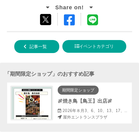
Facebook
LINE
tweet
でシ
で送
する
ェア
る
イベントカテゴリ
記事一覧
する
「
期間限定ショップ
」のおすすめ記事
期間限定ショップ
🍖焼き鳥【鳥王】出店🍖
2026年８月3、6、10、13、17、20、24、27、31（毎週月・木曜日）
屋外エントランスプラザ