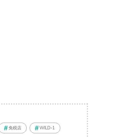
免税店
WILD-1