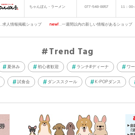
ちゃんぽん・ラーメン
077-548-8857
11：00
…求人情報掲載ショップ
new!
…一週間以内の新しい情報があるショップ
Trend Tag
夏休み
初心者歓迎
ランチ#ディーナ
ワー
試食会
ダンススクール
K-POPダンス