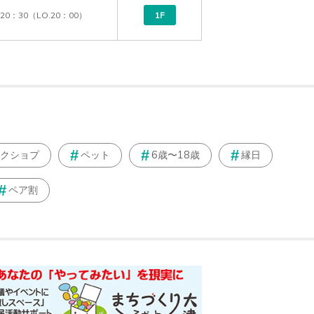
~20：30（LO.20：00）
1F
クショプ
ペット
6歳〜18歳
縁日
ペア割