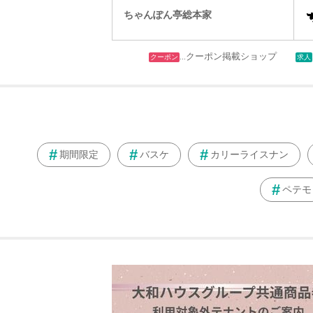
ちゃんぽん亭総本家
…クーポン掲載ショップ
クーポン
求人
期間限定
バスケ
カリーライスナン
ペテモ