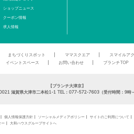
ショップニュース
クーポン情報
求人情報
まちづくりスポット
ママスクエア
スマイルア
イベントスペース
お問い合わせ
ブランチTOP
【ブランチ大津京】
0021
滋賀県大津市二本松1-1
TEL：077-572-7603（受付時間：9時
個人情報保護方針
ソーシャルメディアポリシー
サイトのご利用について
ター
大和ハウスグループサイトへ