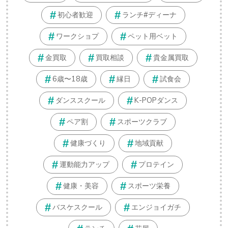
初心者歓迎
ランチ#ディーナ
ワークショプ
ペット用ベット
金買取
買取相談
貴金属買取
6歳〜18歳
縁日
試食会
ダンススクール
K-POPダンス
ペア割
スポーツクラブ
健康づくり
地域貢献
運動能力アップ
プロテイン
健康・美容
スポーツ栄養
バスケスクール
エンジョイガチ