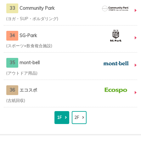
33
Community Park
ヨガ・SUP・ボルダリング
34
SG-Park
スポーツ×飲食複合施設
35
mont-bell
アウトドア用品
36
エコスポ
古紙回収
1F
2F