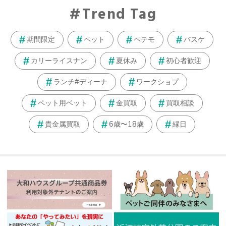
Trend Tag
期間限定
ペット
ペテモ
バスケ
カリーライスナン
夏休み
初心者歓迎
ランチ#ディーナ
ワークショプ
ペット用ベット
金買取
買取相談
貴金属買取
6歳〜18歳
縁日