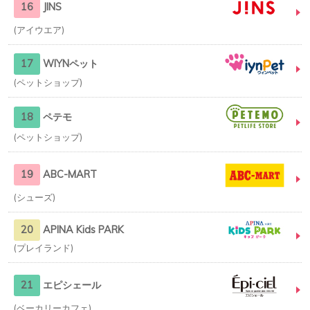
16
JINS
アイウエア
17
WIYNペット
ペットショップ
18
ペテモ
ペットショップ
19
ABC-MART
シューズ
20
APINA Kids PARK
プレイランド
21
エピシェール
ベーカリーカフェ