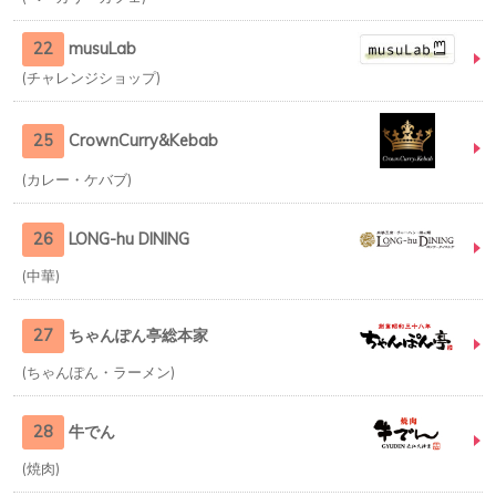
22
musuLab
チャレンジショップ
25
CrownCurry&Kebab
カレー・ケバブ
26
LONG-hu DINING
中華
27
ちゃんぽん亭総本家
ちゃんぽん・ラーメン
28
牛でん
焼肉