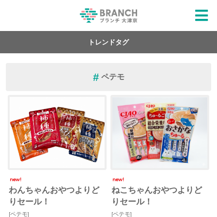
トレンドタグ
ペテモ
new!
new!
わんちゃんおやつよりど
ねこちゃんおやつよりど
りセール！
りセール！
[ペテモ]
[ペテモ]