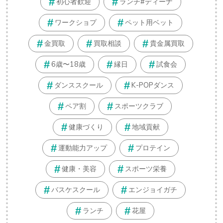
初心者歓迎
ランチ#ディーナ
ワークショプ
ペット用ベット
金買取
買取相談
貴金属買取
6歳〜18歳
縁日
試食会
ダンススクール
K-POPダンス
ペア割
スポーツクラブ
健康づくり
地域貢献
運動能力アップ
プロテイン
健康・美容
スポーツ栄養
バスケスクール
エンジョイガチ
ランチ
花屋