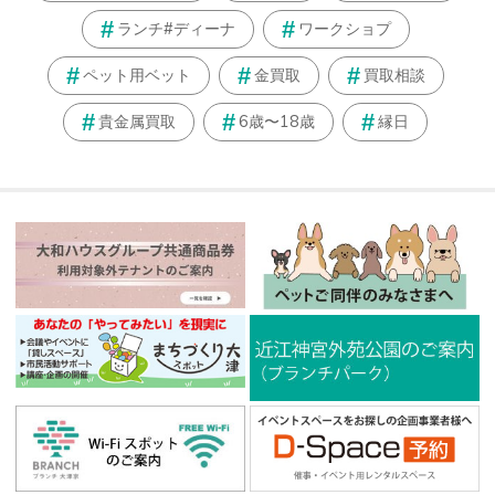
ランチ#ディーナ
ワークショプ
ペット用ベット
金買取
買取相談
貴金属買取
6歳〜18歳
縁日