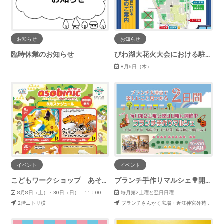
お知らせ
お知らせ
臨時休業のお知らせ
びわ湖大花火大会における駐車場について
8月6日（木）
イベント
イベント
こどもワークショップ あそびにっく【8月】
ブランチ手作りマルシェ🌳開催日程✨
8月8日（土）・30日（日） 11：00～15：00
毎月第2土曜と翌日日曜
2階ニトリ横
ブランチさんかく広場・近江神宮外苑公園