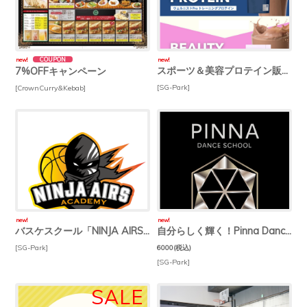
new!
new!
スポーツ＆美容プロテイン販売中！
7%OFFキャンペーン
[SG-Park]
[CrownCurry&Kebab]
new!
new!
バスケスクール「NINJA AIRS ACADEMY」
自分らしく輝く！Pinna Dance School
[SG-Park]
6000
(税込)
[SG-Park]