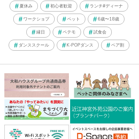
夏休み
初心者歓迎
ランチ#ディーナ
ワークショプ
ペット
6歳〜18歳
縁日
ペテモ
試食会
ダンススクール
K-POPダンス
ペア割