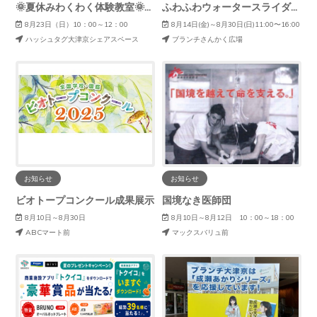
🌞夏休みわくわく体験教室🌞～ヘチマっこ探偵団２～
ふわふわウォータースライダー✨
8月23日（日）10：00～12：00
8月14日(金)～8月30日(日)11:00〜16:00
ハッシュタグ大津京シェアスペース
ブランチさんかく広場
お知らせ
お知らせ
ビオトープコンクール成果展示
国境なき医師団
8月10日～8月30日
8月10日～8月12日 10：00～18：00
ABCマート前
マックスバリュ前