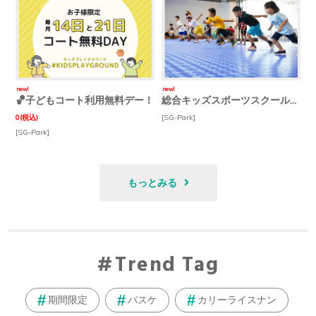
new!
new!
🏀子どもコート利用無料デー！
総合キッズスポーツスクール「biima sports」
0
(税込)
[SG-Park]
[SG-Park]
もっとみる
Trend Tag
期間限定
バスケ
カリーライスナン