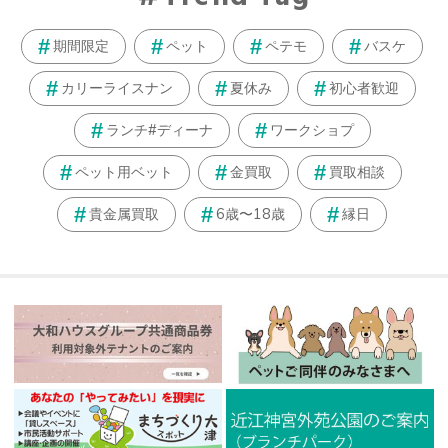
期間限定
ペット
ペテモ
バスケ
カリーライスナン
夏休み
初心者歓迎
ランチ#ディーナ
ワークショプ
ペット用ベット
金買取
買取相談
貴金属買取
6歳〜18歳
縁日