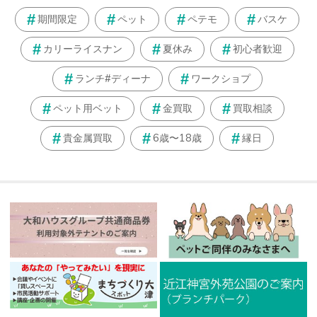
期間限定
ペット
ペテモ
バスケ
カリーライスナン
夏休み
初心者歓迎
ランチ#ディーナ
ワークショプ
ペット用ベット
金買取
買取相談
貴金属買取
6歳〜18歳
縁日