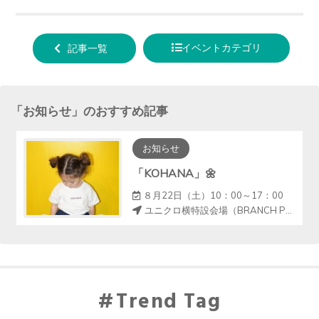
tweet
でシ
で送
する
ェア
る
イベントカテゴリ
記事一覧
する
「
お知らせ
」のおすすめ記事
お知らせ
「KOHANA」🌼
８月22日（土）10：00～17：00
ユニクロ横特設会場（BRANCH POP UP SPACE）
Trend Tag