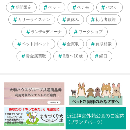
期間限定
ペット
ペテモ
バスケ
カリーライスナン
夏休み
初心者歓迎
ランチ#ディーナ
ワークショプ
ペット用ベット
金買取
買取相談
貴金属買取
6歳〜18歳
縁日