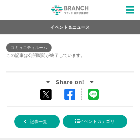
イベント＆ニュース
コミュニティルーム
この記事は公開期間が終了しています。
Facebook
LINE
tweet
でシ
で送
する
ェア
る
イベントカテゴリ
記事一覧
する