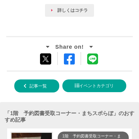
詳しくはコチラ
Facebook
LINE
tweet
でシ
で送
する
ェア
る
イベントカテゴリ
記事一覧
する
「
1階 予約図書受取コーナー・まちスポらぼ
」のおす
すめ記事
1階 予約図書受取コーナー・ま