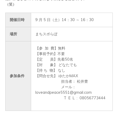
（笑）
開催日時
9 月 5 日（土）14：30 ～ 16：30
場所
まちスポらぼ
【参  加  費】無料

【事前予約】不要

【定　　員】先着50名　

【対       象】 どなたでも

【持 ち  物】 なし

参加条件
【問合せ先】 ゆたかMAX

　　　　　　　担当者： 松井豊

　　　　　　　メール： 
loveandpeace5551@gmail.com

                           T  E  L  :  08056773444
