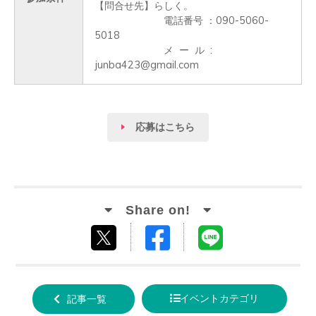
【問合せ先】らしく。

　　　　　　　電話番号 ：090-5060-
5018

　　　　　　　メ  ー  ル  :  
応募はこちら
Facebook
LINE
tweet
でシ
で送
する
ェア
る
イベントカテゴリ
記事一覧