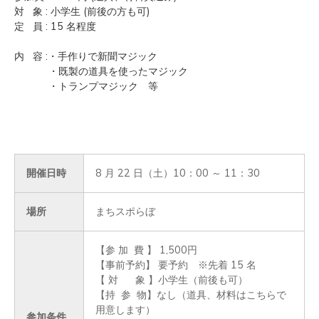
対 象 : 小学生 (前後の方も可)
定 員 : 15 名程度
内 容 :・手作りで新聞マジック
・既製の道具を使ったマジック
・トランプマジック 等
開催日時
8 月 22 日（土）10：00 ～ 11：30
場所
まちスポらぼ
【参 加  費 】 1,500円

【事前予約】 要予約　※先着 15 名

【 対      象 】小学生（前後も可）

【持  参  物】なし（道具、材料はこちらで
用意します）

参加条件