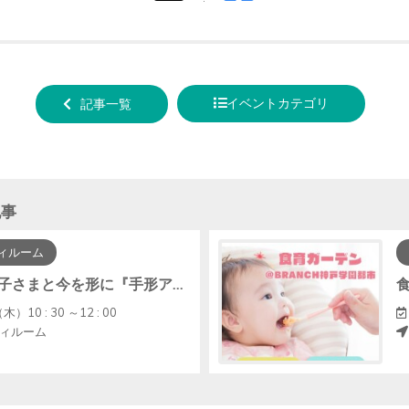
tweet
でシ
する
ェア
する
イベントカテゴリ
記事一覧
記事
ィルーム
【中止】お子さまと今を形に『手形アート・ﾌｧｰｽﾄｶｯﾄｱｰﾄ』
木）10 : 30 ～12 : 00
ィルーム