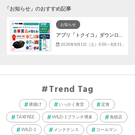
「
お知らせ
」のおすすめ記事
お知らせ
アプリ「トクイコ」ダウンロードで豪華賞品が当たる！
2026年8月1日（土）0:00～8月31日（月）23:59
Trend Tag
唐揚げ
いっかく食堂
定食
TAXFREE
WILD-1ブランチ博多
免税店
WILD-1
メンテナンス
コールマン