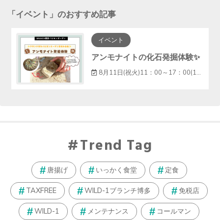
「
イベント
」のおすすめ記事
イベント
アンモナイトの化石発掘体験✨
8月11日(祝火)11：00～17：00(16：30受付終了)先着120名様
Trend Tag
唐揚げ
いっかく食堂
定食
TAXFREE
WILD-1ブランチ博多
免税店
WILD-1
メンテナンス
コールマン