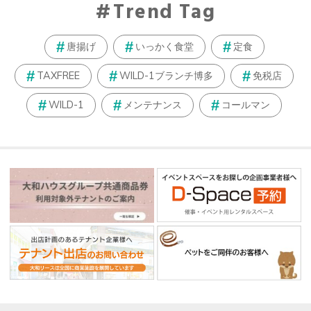
Trend Tag
唐揚げ
いっかく食堂
定食
TAXFREE
WILD-1ブランチ博多
免税店
WILD-1
メンテナンス
コールマン