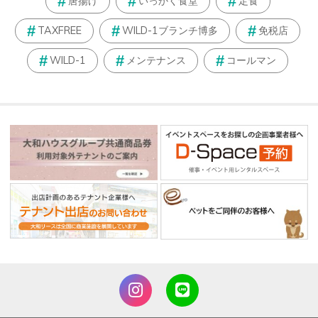
唐揚げ
いっかく食堂
定食
TAXFREE
WILD-1ブランチ博多
免税店
WILD-1
メンテナンス
コールマン