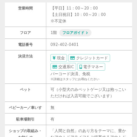
【平日】11：00～20：00

営業時間
【土日祝日】10：00～20：00

※不定休
1階
フロア
フロアガイド
092-402-0401
電話番号
決済方法
現金
クレジットカード
交通系IC
電子マネー
バーコード決済、免税
※詳細はスタッフにお尋ねください
可（小型犬のみペットゲージ又は抱っこい
ペット
ただければ入店可能でございます）
無
ベビーカー／車いす
有
駐車場割引
「人間と自然」のあり方をテーマに、豊か
ショップの取組み・
なアウトドアライフをご提案するアウトド