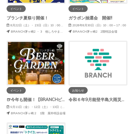
イベント
イベント
ブランチ夏祭り開催！
ガラポン抽選会 開催!!
8月22日（土）・ 23日（日）10：00～20：30
2026年8月30日（日）10：00～17：00
BRANCH茅ヶ崎2 ・ 3 他しろやま公園
BRANCH茅ヶ崎2 2階特設会場
イベント
お知らせ
🍺今年も開催！【BRANCHビアガーデン】🍺
令和６年9月能登半島大雨災害義援金募金のご報告
9月11日（金）・12日（土）・13日（日）
BRANCH茅ヶ崎２ 1階 屋外特設会場