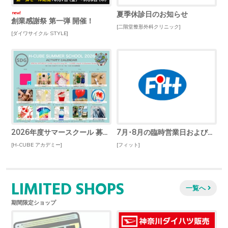
夏季休診日のお知らせ
new!
創業感謝祭 第一弾 開催！
[二階堂整形外科クリニック]
[ダイワサイクル STYLE]
2026年度サマースクール 募集開始！
7月･8月の臨時営業日および休業日のお知らせ
[H-CUBE アカデミー]
[フィット]
LIMITED SHOPS
一覧へ
期間限定ショップ