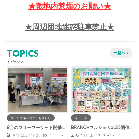
★敷地内禁煙のお願い★
★周辺団地迷惑駐車禁止★
TOPICS
一覧へ
トピックス
ブランチ茅ヶ崎２ お知らせ
イベント
8月のフリーマーケット開催予定
BRANCHマルシェ vol.25開催のお知らせ♩
8月1日(土)、11日(火・祝) 10：00～16：00頃
8月22日（土）10：00～15：00