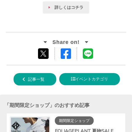
詳しくはコチラ
Facebook
LINE
tweet
でシ
で送
する
ェア
る
イベントカテゴリ
記事一覧
する
「
期間限定ショップ
」のおすすめ記事
期間限定ショップ
FOLIAGEPLANT 夏物SALE