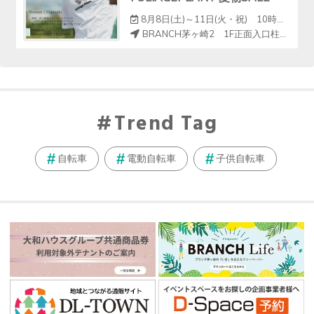
8月8日(土)～11日(火・祝) 10時～18時
BRANCH茅ヶ崎2 1F正面入口柱周り（クイックカット前）
Trend Tag
自転車
電動自転車
子供自転車