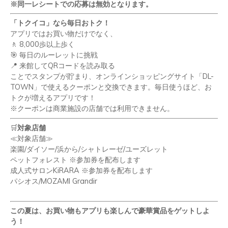
※同一レシートでの応募は無効となります。
「トクイコ」なら毎日おトク！
アプリではお買い物だけでなく、
🚶
8,000
歩以上歩く
🎯
毎日のルーレットに挑戦
📍
来館して
QR
コードを読み取る
ことでスタンプが貯まり、オンラインショッピングサイト「
DL-
TOWN
」で使えるクーポンと交換できます。毎日使うほど、お
トクが増えるアプリです！
※クーポンは商業施設の店舗では利用できません。
🛒
対象店舗
≪対象店舗≫
楽園
/
ダイソー
/
浜から
/
シャトレーゼ
/
ユーズレット
ペットフォレスト ※参加券を配布します
成人式サロン
KiRARA
※参加券を配布します
パシオス
/MOZAMI Grandir
この夏は、お買い物もアプリも楽しんで豪華賞品をゲットしよ
う！