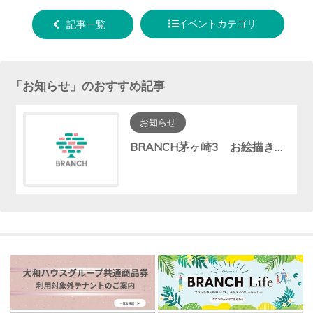
する
ェア
る
イベントカテゴリ
記事一覧
する
「
お知らせ
」のおすすめ記事
お知らせ
BRANCH茅ヶ崎3 お絵描き広場休止のお知らせ