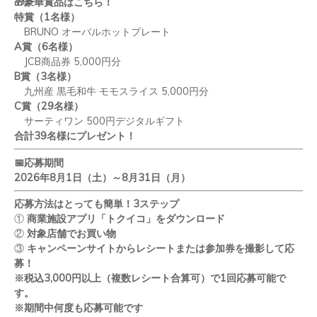
🎁
豪華賞品はこちら！
特賞（
1
名様）
BRUNO
オーバルホットプレート
A
賞（
6
名様）
JCB
商品券
5,000
円分
B
賞（
3
名様）
九州産 黒毛和牛 モモスライス
5,000
円分
C
賞（
29
名様）
サーティワン
500
円デジタルギフト
合計
39
名様にプレゼント！
📅
応募期間
2026
年
8
月
1
日（土）～
8
月
31
日（月）
応募方法はとっても簡単！
3
ステップ
①
商業施設アプリ「トクイコ」をダウンロード
②
対象店舗でお買い物
③
キャンペーンサイトからレシートまたは参加券を撮影して応
募！
※税込
3,000
円以上（複数レシート合算可）で
1
回応募可能で
す。
※期間中何度も応募可能です