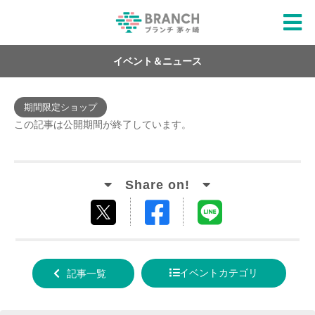
イベント＆ニュース
期間限定ショップ
この記事は公開期間が終了しています。
Facebook
LINE
tweet
でシ
で送
する
ェア
る
イベントカテゴリ
記事一覧
する