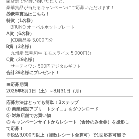
象店舗でお買い物いただくと、
豪華賞品が当たるキャンペーンにご応募いただけます！
🎁
豪華賞品はこちら！
特賞（
1
名様）
BRUNO
オーバルホットプレート
A
賞（
6
名様）
JCB
商品券
5,000
円分
B
賞（
3
名様）
九州産 黒毛和牛 モモスライス
5,000
円分
C
賞（
29
名様）
サーティワン
500
円デジタルギフト
合計
39
名様にプレゼント！
📅
応募期間
2026
年
8
月
1
日（土）～
8
月
31
日（月）
応募方法はとっても簡単！
3
ステップ
①
商業施設アプリ「トクイコ」をダウンロード
②
対象店舗でお買い物
③
キャンペーンサイトからレシート（舎鈴のみ
食券
）を
撮影し
て応募！
※税込
3,000
円以上（複数レシート合算可）で
1
回応募可能で