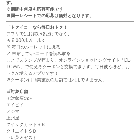
す。
※期間中何度も応募可能です
※同一レシートでの応募は無効となります。
「トクイコ」なら毎日おトク！
アプリではお買い物だけでなく、
🚶
8,000
歩以上歩く
🎯
毎日のルーレットに挑戦
📍
来館して
QR
コードを読み取る
ことでスタンプが貯まり、オンラインショッピングサイト「
DL-
TOWN
」で使えるクーポンと交換できます。毎日使うほど、お
トクが増えるアプリです！
※クーポンは商業施設の店舗では利用できません。
🛒
対象店舗
≪対象店舗≫
エイビイ
ノジマ
上州屋
クイックカット
ＢＢ
クリエイトＳＤ
いい菜＆ゼスト