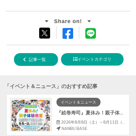
Facebook
LINE
tweet
でシ
で送
する
ェア
る
イベントカテゴリ
記事一覧
する
「
イベント＆ニュース
」のおすすめ記事
イベント＆ニュース
『絵巻寿司』夏休み！親子体験教室
2026年8月8日（土）～8月11日（火）
NANBU BASE