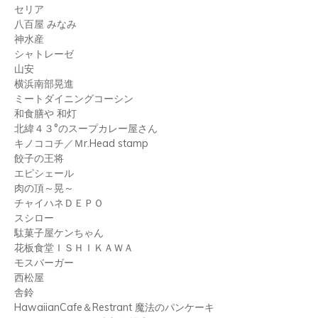
セリア
八百屋 みなみ
神水産
シャトレーゼ
山安
横浜南部晃進
ミートダイニングコーシン
和食膳や 和灯
北緯４３°のスープカレー屋さん
キノココチ／
Ｍr.Head stamp
餃子の王将
エピシェール
肉の頂～晃～
チャイハネＤＥＰＯ
スシロー
駄菓子屋ケンちゃん
花板食堂ＩＳＨＩＫＡＷＡ
モスバーガー
西松屋
舎鈴
HawaiianCafe
＆
Restrant
魔法のパンケーキ