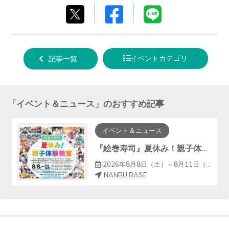
Facebook
LINE
tweet
でシ
で送
する
ェア
る
イベントカテゴリ
記事一覧
する
「
イベント＆ニュース
」のおすすめ記事
イベント＆ニュース
『絵巻寿司』夏休み！親子体験教室
2026年8月8日（土）～8月11日（火）
NANBU BASE