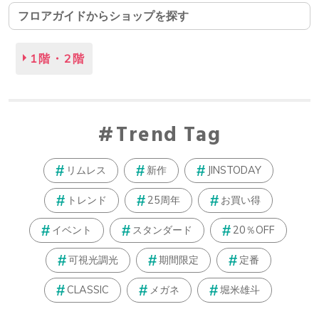
フロアガイドからショップを探す
1階・2階
Trend Tag
リムレス
新作
JINSTODAY
トレンド
25周年
お買い得
イベント
スタンダード
20％OFF
可視光調光
期間限定
定番
CLASSIC
メガネ
堀米雄斗