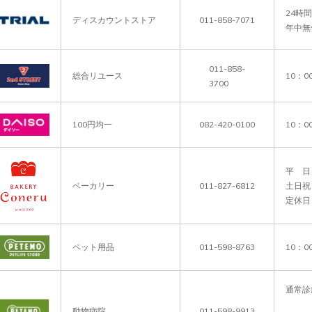
24時間
ディスカウントストア
011-858-7071
年中無
011-858-
総合リユース
10：0
3700
100円均一
082-420-0100
10：0
平　日 　
ベーカリー
011-827-6812
土日祝 　
ペット用品
011-598-8763
10：0
通常診療
　　　　
動物病院
011-598-9913