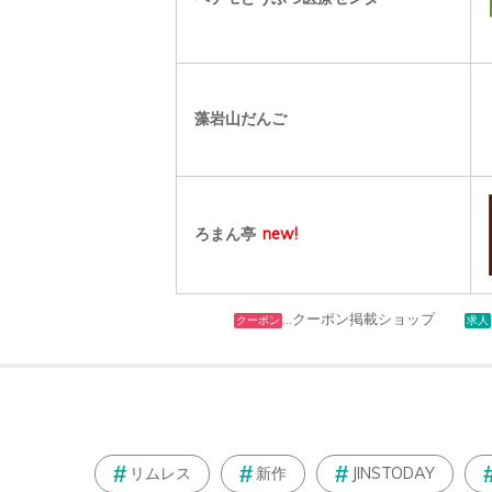
藻岩山だんご
ろまん亭
new!
…クーポン掲載ショップ
クーポン
求人
リムレス
新作
JINSTODAY