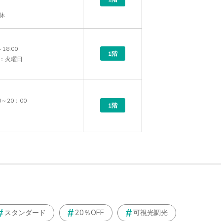
休
18:00

1階
：火曜日
0～20：00

1階
スタンダード
20％OFF
可視光調光