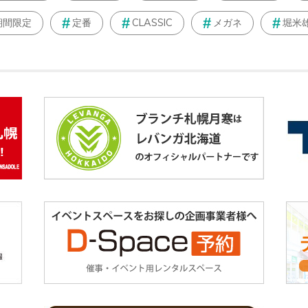
期間限定
定番
CLASSIC
メガネ
堀米