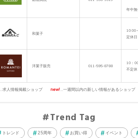
年中無
10:00～
和菓子
定休日
10：0
洋菓子販売
011-595-8788
…求人情報掲載ショップ
new!
…一週間以内の新しい情報があるショップ
Trend Tag
トレンド
25周年
お買い得
イベント