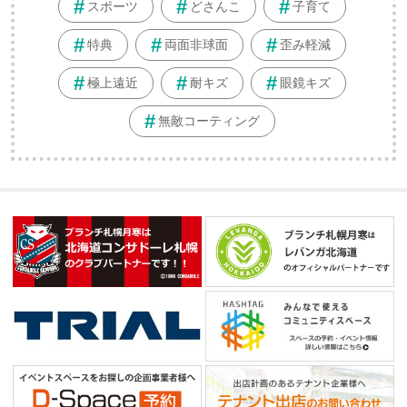
スポーツ
どさんこ
子育て
特典
両面非球面
歪み軽減
極上遠近
耐キズ
眼鏡キズ
無敵コーティング