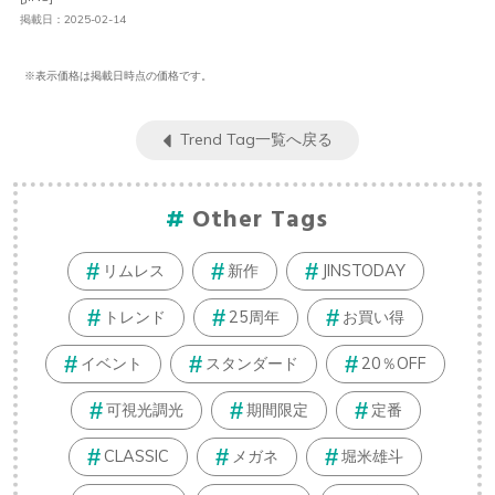
掲載日：2025-02-14
※表示価格は掲載日時点の価格です。
Trend Tag一覧へ戻る
Other Tags
リムレス
新作
JINSTODAY
トレンド
25周年
お買い得
イベント
スタンダード
20％OFF
可視光調光
期間限定
定番
CLASSIC
メガネ
堀米雄斗