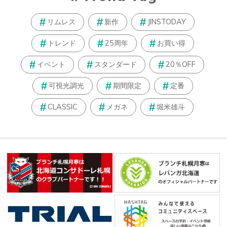
リムレス
新作
JINSTODAY
トレンド
25周年
お買い得
イベント
スタンダード
20％OFF
可視光調光
期間限定
定番
CLASSIC
メガネ
堀米雄斗