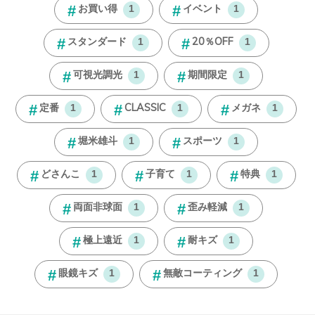
お買い得
イベント
1
1
スタンダード
20％OFF
1
1
可視光調光
期間限定
1
1
定番
CLASSIC
メガネ
1
1
1
堀米雄斗
スポーツ
1
1
どさんこ
子育て
特典
1
1
1
両面非球面
歪み軽減
1
1
極上遠近
耐キズ
1
1
眼鏡キズ
無敵コーティング
1
1