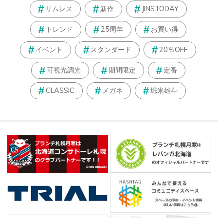
リムレス
新作
JINSTODAY
トレンド
25周年
お買い得
イベント
スタンダード
20％OFF
可視光調光
期間限定
定番
CLASSIC
メガネ
堀米雄斗