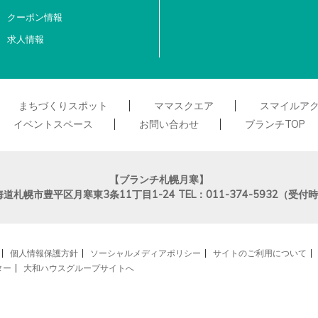
クーポン情報
求人情報
まちづくりスポット
ママスクエア
スマイルア
イベントスペース
お問い合わせ
ブランチTOP
【ブランチ札幌月寒】
海道札幌市豊平区月寒東3条11丁目1-24
TEL：011-374-5932（受
個人情報保護方針
ソーシャルメディアポリシー
サイトのご利用について
ター
大和ハウスグループサイトへ