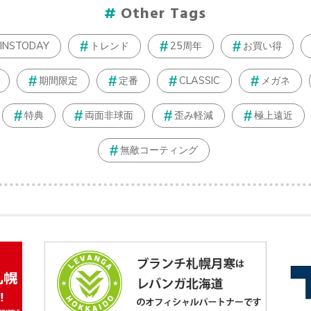
Other Tags
JINSTODAY
トレンド
25周年
お買い得
期間限定
定番
CLASSIC
メガネ
特典
両面非球面
歪み軽減
極上遠近
無敵コーティング