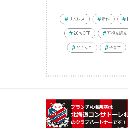
リムレス
新作
20％OFF
可視光調光
どさんこ
子育て