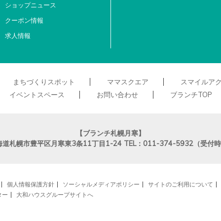
ショップニュース
クーポン情報
求人情報
まちづくりスポット
ママスクエア
スマイルア
イベントスペース
お問い合わせ
ブランチTOP
【ブランチ札幌月寒】
海道札幌市豊平区月寒東3条11丁目1-24
TEL：011-374-5932（受
個人情報保護方針
ソーシャルメディアポリシー
サイトのご利用について
ター
大和ハウスグループサイトへ