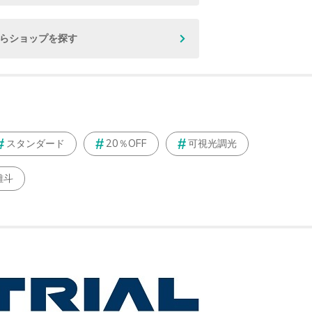
からショップを探す
スタンダード
20％OFF
可視光調光
雄斗