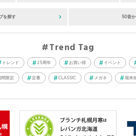
プを探す
50音
Trend Tag
トレンド
25周年
お買い得
イベント
期間限定
定番
CLASSIC
メガネ
堀米