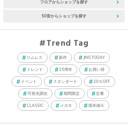
フロアからショップを探す
50音からショップを探す
Trend Tag
リムレス
新作
JINSTODAY
トレンド
25周年
お買い得
イベント
スタンダード
20％OFF
可視光調光
期間限定
定番
CLASSIC
メガネ
堀米雄斗