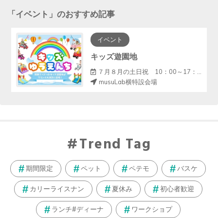
「
イベント
」のおすすめ記事
イベント
キッズ遊園地
７月８月の土日祝 10：00～17：00（12～13休憩）
musuLab横特設会場
Trend Tag
期間限定
ペット
ペテモ
バスケ
カリーライスナン
夏休み
初心者歓迎
ランチ#ディーナ
ワークショプ