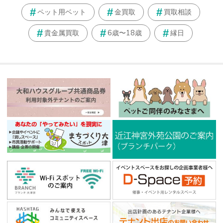
ペット用ベット
金買取
買取相談
貴金属買取
6歳〜18歳
縁日