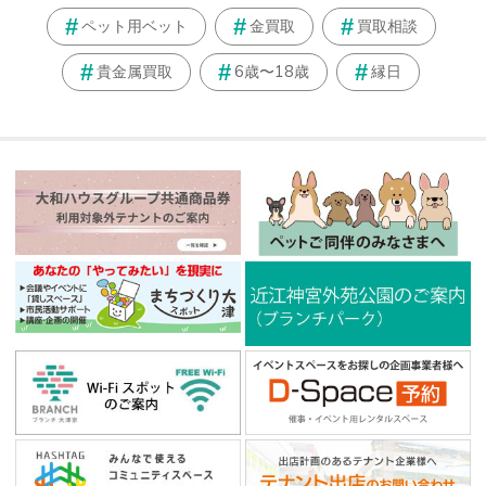
ペット用ベット
金買取
買取相談
貴金属買取
6歳〜18歳
縁日