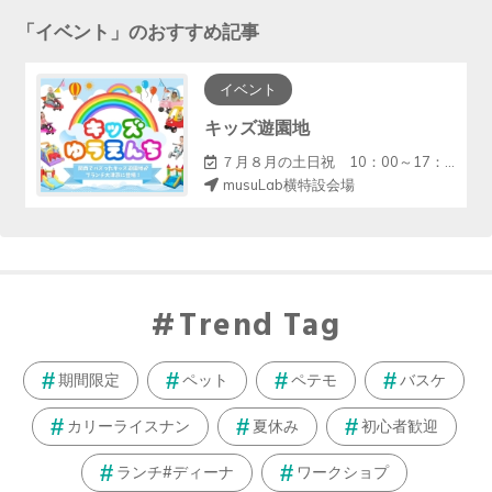
「
イベント
」のおすすめ記事
イベント
キッズ遊園地
７月８月の土日祝 10：00～17：00（12～13休憩）
musuLab横特設会場
Trend Tag
期間限定
ペット
ペテモ
バスケ
カリーライスナン
夏休み
初心者歓迎
ランチ#ディーナ
ワークショプ