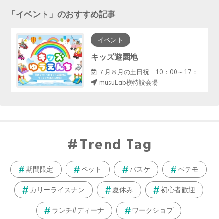
「
イベント
」のおすすめ記事
イベント
キッズ遊園地
７月８月の土日祝 10：00～17：00（12～13休憩）
musuLab横特設会場
Trend Tag
期間限定
ペット
バスケ
ペテモ
カリーライスナン
夏休み
初心者歓迎
ランチ#ディーナ
ワークショプ