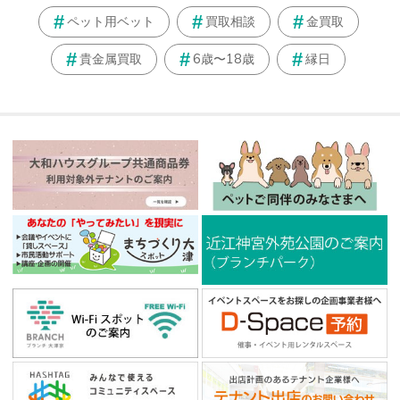
ペット用ベット
買取相談
金買取
貴金属買取
6歳〜18歳
縁日