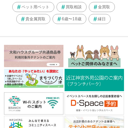
ペット用ベット
買取相談
金買取
貴金属買取
6歳〜18歳
縁日