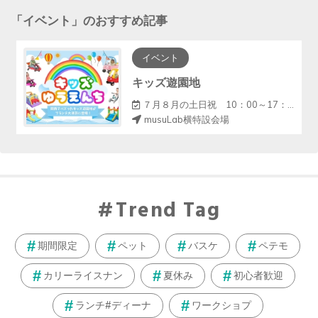
「
イベント
」のおすすめ記事
イベント
キッズ遊園地
７月８月の土日祝 10：00～17：00（12～13休憩）
musuLab横特設会場
Trend Tag
期間限定
ペット
バスケ
ペテモ
カリーライスナン
夏休み
初心者歓迎
ランチ#ディーナ
ワークショプ