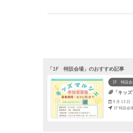
「
1F 特設会場
」のおすすめ記事
1F 特設会
🌈「キッ
9 月 13
1F 特設会