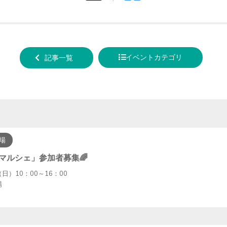
tweet
でシ
する
ェア
する
イベントカテゴリ
記事一覧
場
ズマルシェ」参加者募集🌈
 日（日）10：00～16：00
場