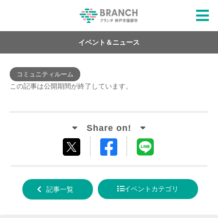
イベント＆ニュース
コミュニティルーム
この記事は公開期間が終了しています。
Facebook
LINE
tweet
でシ
で送
する
ェア
る
イベントカテゴリ
記事一覧
する