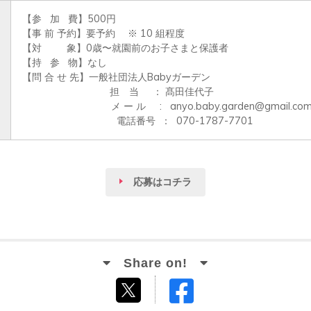
【参   加   費】500円

【事 前 予約】要予約 　※ 10 組程度

【対　  　象】0歳〜就園前のお子さまと保護者

【持   参   物】なし

【問 合 せ 先】一般社団法人Babyガーデン

　　　　　　　　　担　当     ： 髙田佳代子

	　　　　   　　メ ー ル     :   anyo.baby.garden@gmail.com

                                  電話番号  ：  070-1787-7701
応募はコチラ
Facebook