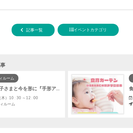
tweet
でシ
する
ェア
する
イベントカテゴリ
記事一覧
記事
ィルーム
【中止】お子さまと今を形に『手形アート・ﾌｧｰｽﾄｶｯﾄｱｰﾄ』
木）10 : 30 ～12 : 00
ィルーム