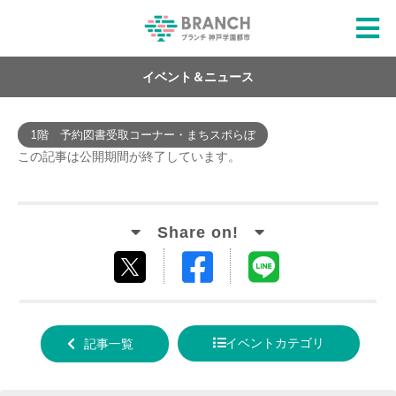
イベント＆ニュース
1階 予約図書受取コーナー・まちスポらぼ
この記事は公開期間が終了しています。
Facebook
LINE
tweet
でシ
で送
する
ェア
る
イベントカテゴリ
記事一覧
する