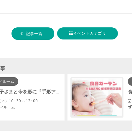
tweet
でシ
する
ェア
する
イベントカテゴリ
記事一覧
記事
ィルーム
【中止】お子さまと今を形に『手形アート・ﾌｧｰｽﾄｶｯﾄｱｰﾄ』
木）10 : 30 ～12 : 00
ィルーム